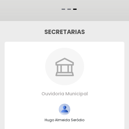
Item
3
of
SECRETARIAS
3
Ouvidoria Municipal
Hugo Almeida Seródio